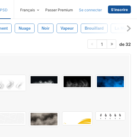
S'inscrire
PSD
Français
Passer Premium
Se connecter
ment
Nuage
Noir
Vapeur
Brouillard
La Magie
de 32
1