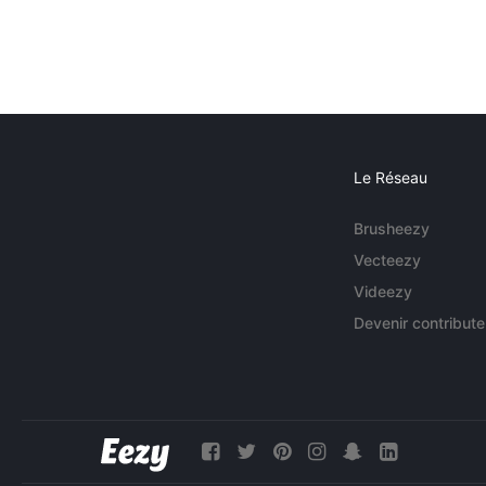
Le Réseau
Brusheezy
Vecteezy
Videezy
Devenir contribute