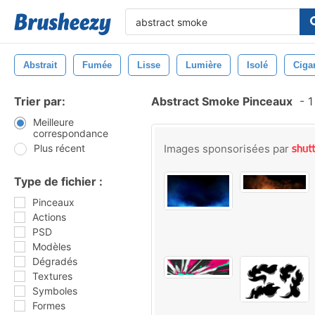
Abstrait
Fumée
Lisse
Lumière
Isolé
Cigar
Trier par:
Abstract Smoke Pinceaux
-
1
Meilleure
correspondance
Plus récent
Images sponsorisées par
Type de fichier :
Pinceaux
Actions
PSD
Modèles
Dégradés
Textures
Symboles
Formes