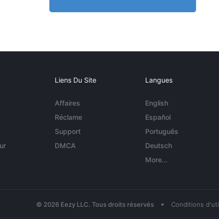
Liens Du Site
Langues
Affaires
English
Réclame
Español
Support
Português
ur
DMCA
Deutsch
More...
•
© 2026 Eezy LLC. Tous droits réservés
Conditions d'uti