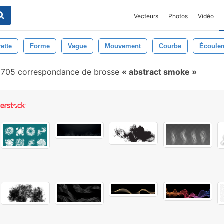
Vecteurs
Photos
Vidéo
ette
Forme
Vague
Mouvement
Courbe
Écoule
 705 correspondance de brosse
abstract smoke