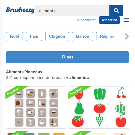
lose
Se connecter
S'inscrire
Isolé
Pain
Chignon
Marron
Régime
Sand
Filters
Aliments Pinceaux
341 correspondance de brosse
aliments