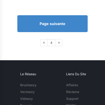
Page suivante
4
Le Réseau
Liens Du Site
Brusheezy
Affaires
Vecteezy
Réclame
Videezy
Support