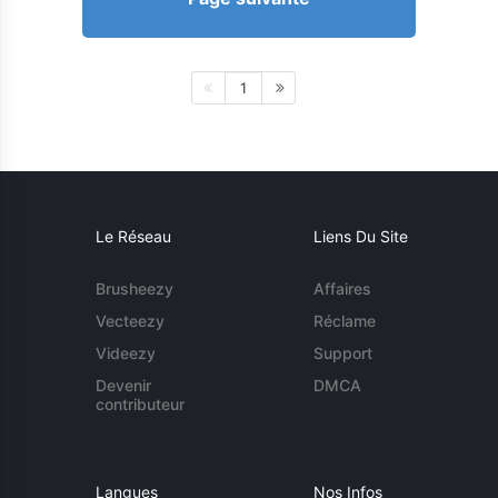
1
Le Réseau
Liens Du Site
Brusheezy
Affaires
Vecteezy
Réclame
Videezy
Support
Devenir
DMCA
contributeur
Langues
Nos Infos