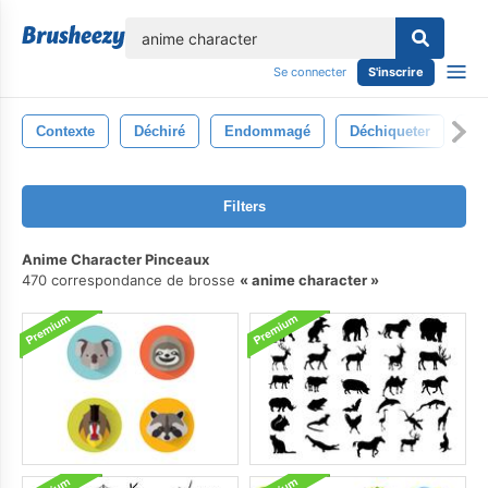
lose
Se connecter
S'inscrire
Contexte
Déchiré
Endommagé
Déchiqueter
An
Filters
Anime Character Pinceaux
470 correspondance de brosse
anime character