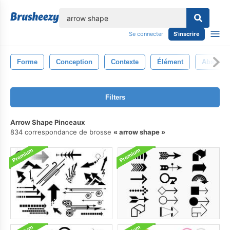
lose
Se connecter
S'inscrire
Forme
Conception
Contexte
Élément
Abstrait
Filters
Arrow Shape Pinceaux
834 correspondance de brosse
arrow shape