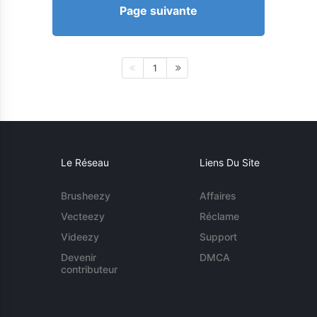
Page suivante
1
Le Réseau
Liens Du Site
Brusheezy
Affaires
Vecteezy
Réclame
Videezy
Support
Devenir
DMCA
contributeur