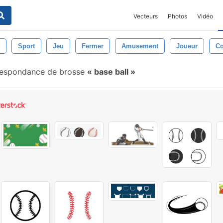
Vecteurs
Photos
Vidéo
Sport
Jeu
Fermer
Amusement
Joueur
Co
espondance de brosse
base ball