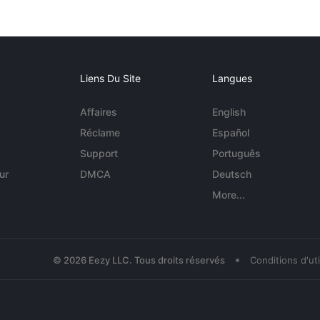
Liens Du Site
Langues
Affaires
English
Réclame
Español
Support
Português
ur
DMCA
Deutsch
More...
•
© 2026 Eezy LLC. Tous droits réservés
Conditions d'uti