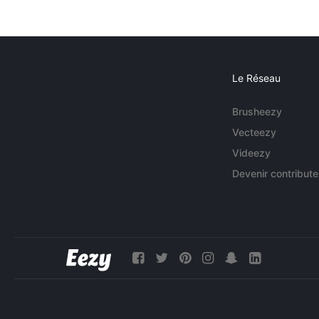
Le Réseau
Brusheezy
Vecteezy
Videezy
Devenir contribute