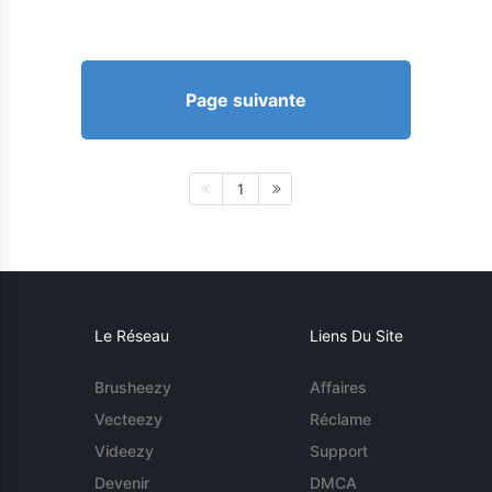
Page suivante
1
Le Réseau
Liens Du Site
Brusheezy
Affaires
Vecteezy
Réclame
Videezy
Support
Devenir
DMCA