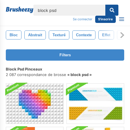
lose
Se connecter
S'inscrire
Bloc
Abstrait
Texturé
Contexte
Effet
Grun
Filters
Block Psd Pinceaux
2 087 correspondance de brosse
block psd