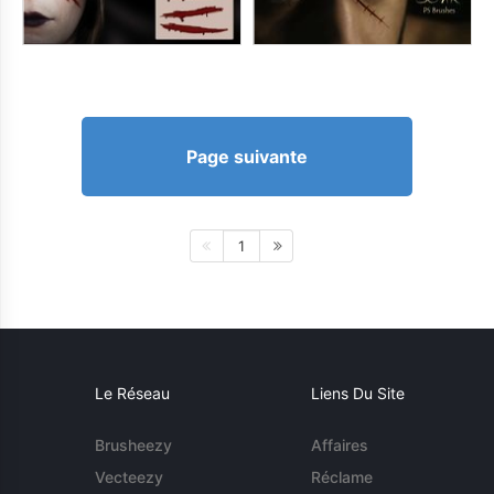
Page suivante
1
Le Réseau
Liens Du Site
Brusheezy
Affaires
Vecteezy
Réclame