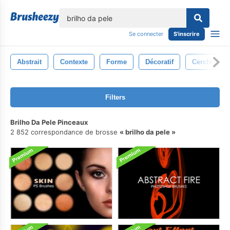
lose
Se connecter
S'inscrire
Abstrait
Contexte
Forme
Décoratif
Cercle
Filters
Brilho Da Pele Pinceaux
2 852 correspondance de brosse
brilho da pele