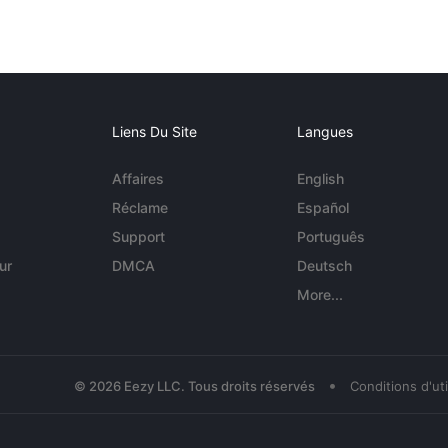
Liens Du Site
Langues
Affaires
English
Réclame
Español
Support
Português
ur
DMCA
Deutsch
More...
•
© 2026 Eezy LLC. Tous droits réservés
Conditions d'uti