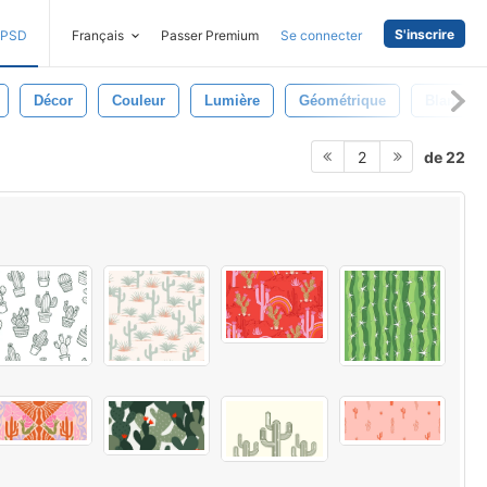
S'inscrire
PSD
Français
Passer Premium
Se connecter
Décor
Couleur
Lumière
Géométrique
Blanc
de 22
2