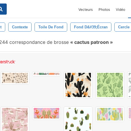
Vecteurs
Photos
Vidéo
t
Contexte
Toile De Fond
Fond D&#39;écran
Cercle
244 correspondance de brosse
cactus patroon