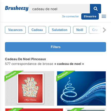
lose
Se connecter
S'inscrire
Vacances
Cadeau
Salutation
Noël
Cru
Ré
Filters
Cadeau De Noel Pinceaux
577 correspondance de brosse
cadeau de noel