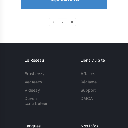
2
Le Réseau
Liens Du Site
Brusheezy
Affaires
Vecteezy
Réclame
Videezy
Support
Devenir
DMCA
contributeur
Langues
Nos Infos