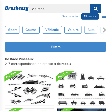
lose
Se connecter
S'inscrire
Sport
Course
Véhicule
Voiture
Auto
Cont
Filters
De Race Pinceaux
217 correspondance de brosse
de race