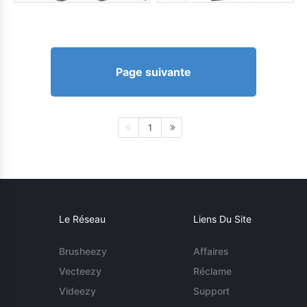
Page suivante
1
Le Réseau
Liens Du Site
Brusheezy
Affaires
Vecteezy
Réclame
Videezy
Support