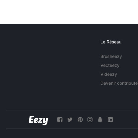
Le Réseau
Brusheezy
Vecteezy
Videezy
Devenir contribute