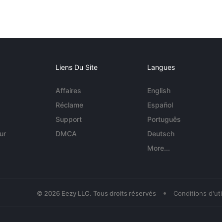
Liens Du Site
Langues
Affaires
English
Réclame
Español
Support
Português
ur
DMCA
Deutsch
More...
•
© 2026 Eezy LLC. Tous droits réservés
Conditions d'uti