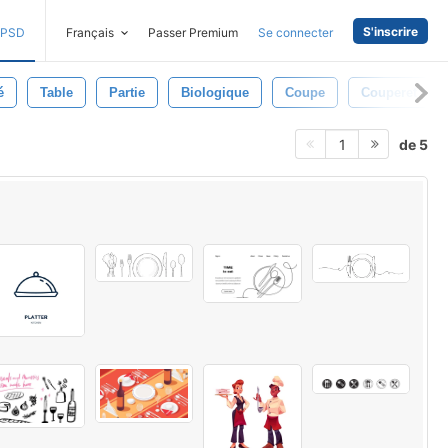
S'inscrire
PSD
Français
Passer Premium
Se connecter
é
Table
Partie
Biologique
Coupe
Couperet
de 5
1