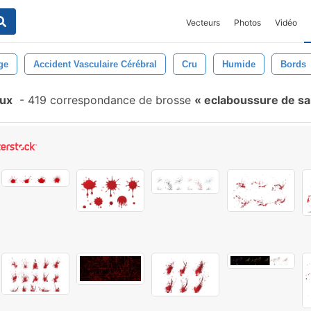
Vecteurs
Photos
Vidéo
ge
Accident Vasculaire Cérébral
Cru
Humide
Bords
aux
-
419 correspondance de brosse
eclaboussure de s