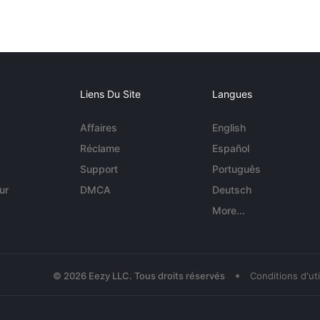
Liens Du Site
Langues
Affaires
English
Réclame
Español
Support
Português
ur
DMCA
Deutsch
More...
•
© 2026 Eezy LLC. Tous droits réservés
Conditions d'uti