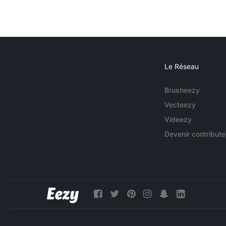
Le Réseau
Brusheezy
Vecteezy
Videezy
Devenir contribute