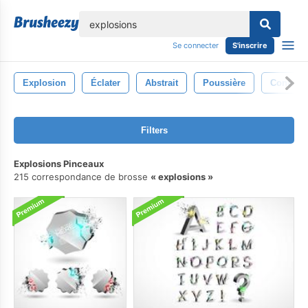
lose
Se connecter
S'inscrire
Explosion
Éclater
Abstrait
Poussière
Contexte
Filters
Explosions Pinceaux
215 correspondance de brosse
explosions