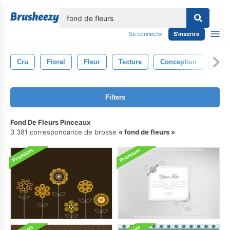
lose
Se connecter
S'inscrire
Cru
Floral
Fleur
Texture
Conception
Cont
Filters
Fond De Fleurs Pinceaux
3 381 correspondance de brosse
fond de fleurs