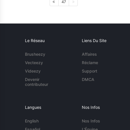
47
Le Réseau
Liens Du Site
Brusheezy
Affaires
Vecteezy
Réclame
Videezy
Support
Devenir
DMCA
contributeur
Langues
Nos Infos
English
Nos Infos
Español
L'Équipe