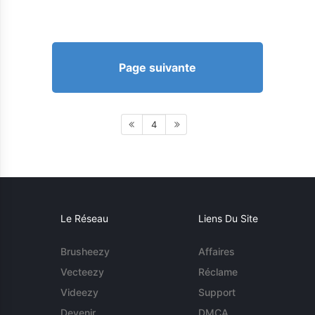
Page suivante
4
Le Réseau
Liens Du Site
Brusheezy
Affaires
Vecteezy
Réclame
Videezy
Support
Devenir
DMCA