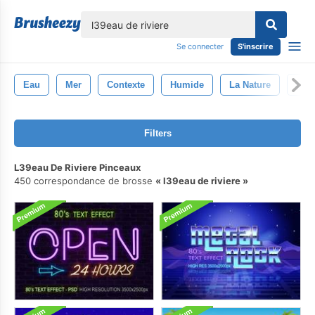
lose
Se connecter
S'inscrire
Eau
Mer
Contexte
Humide
La Nature
Ble
Filters
L39eau De Riviere Pinceaux
450 correspondance de brosse
l39eau de riviere