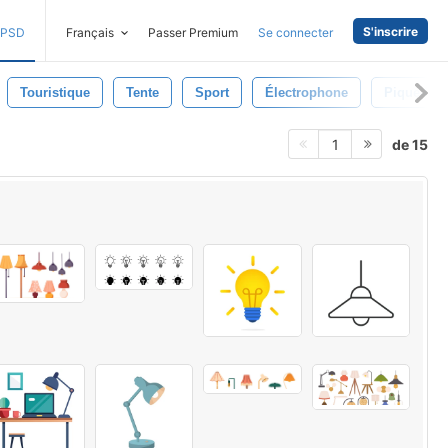
S'inscrire
PSD
Français
Passer Premium
Se connecter
Touristique
Tente
Sport
Électrophone
Pique-Niq
de 15
1