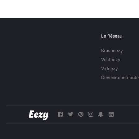
Le Réseau
Brusheezy
Vecteezy
Videezy
Devenir contribute