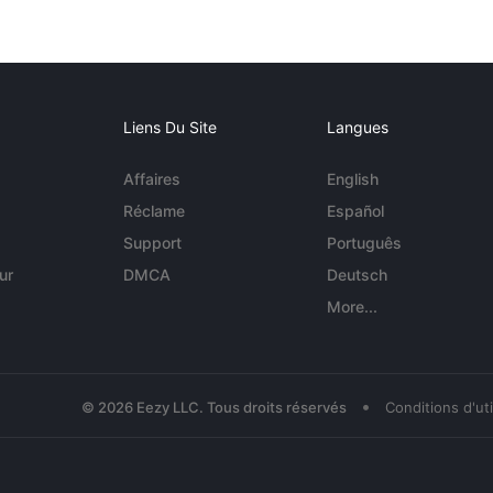
Liens Du Site
Langues
Affaires
English
Réclame
Español
Support
Português
ur
DMCA
Deutsch
More...
•
© 2026 Eezy LLC. Tous droits réservés
Conditions d'uti