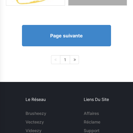
Page suivante
1
Le Réseau
Liens Du Site
Brusheezy
Affaires
Vecteezy
Réclame
Videezy
Support