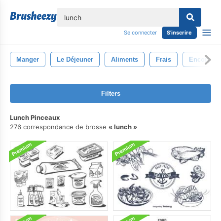
lose
Se connecter
S'inscrire
Manger
Le Déjeuner
Aliments
Frais
Encore
Filters
Lunch Pinceaux
276 correspondance de brosse
lunch