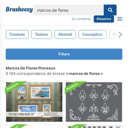
lose
Se connecter
S'inscrire
Contexte
Texture
Abstrait
Conception
Blanc
Filters
Marcos De Flores Pinceaux
9 104 correspondance de brosse
marcos de flores