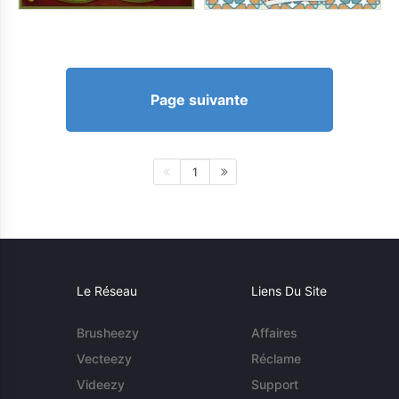
Page suivante
1
Le Réseau
Liens Du Site
Brusheezy
Affaires
Vecteezy
Réclame
Videezy
Support