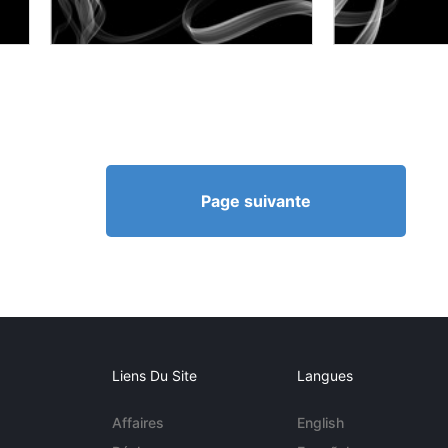
Page suivante
Liens Du Site
Langues
Affaires
English