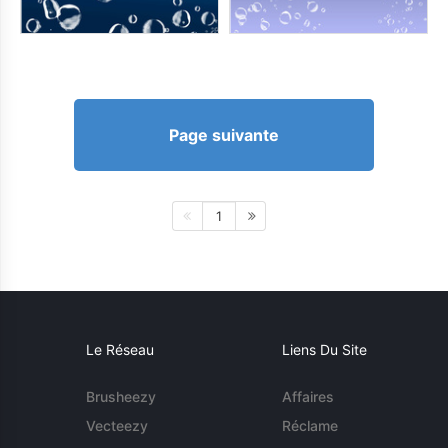
Page suivante
1
Le Réseau
Liens Du Site
Brusheezy
Affaires
Vecteezy
Réclame