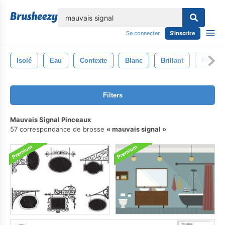
lose
Se connecter
S'inscrire
Isolé
Eau
Contexte
Blanc
Brillant
Pluie
Filters
Mauvais Signal Pinceaux
57 correspondance de brosse
mauvais signal