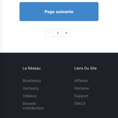
Page suivante
1
Le Réseau
Liens Du Site
Brusheezy
Affaires
Vecteezy
Réclame
Videezy
Support
Devenir
DMCA
contributeur