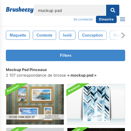
lose
Se connecter
S'inscrire
Maquette
Contexte
Isolé
Conception
Noir
Filters
Mockup Psd Pinceaux
2 107 correspondance de brosse
mockup psd