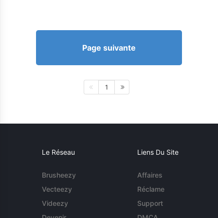
Page suivante
1
Le Réseau
Liens Du Site
Brusheezy
Affaires
Vecteezy
Réclame
Videezy
Support
Devenir
DMCA