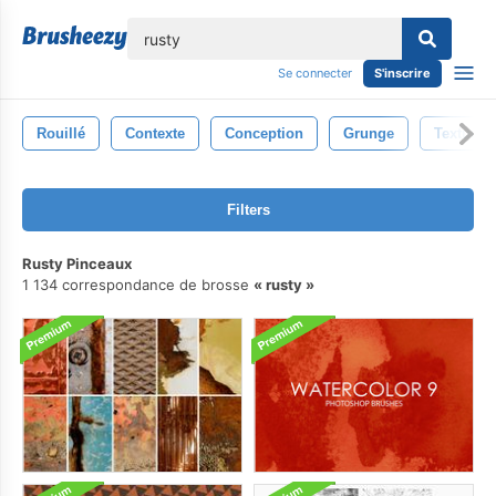
lose
Se connecter
S'inscrire
Rouillé
Contexte
Conception
Grunge
Texturé
Filters
Rusty Pinceaux
1 134 correspondance de brosse
rusty