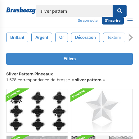
lose
Se connecter
S'inscrire
Brillant
Argent
Or
Décoration
Texture
Fêt
Filters
Silver Pattern Pinceaux
1 578 correspondance de brosse
silver pattern