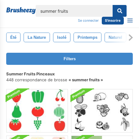
lose
Se connecter
S'inscrire
Été
La Nature
Isolé
Printemps
Naturel
Dé
Filters
Summer Fruits Pinceaux
448 correspondance de brosse
summer fruits