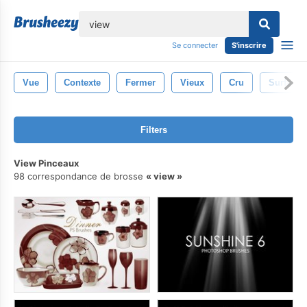
lose
Se connecter
S'inscrire
Vue
Contexte
Fermer
Vieux
Cru
Surface
Filters
View Pinceaux
98 correspondance de brosse
view