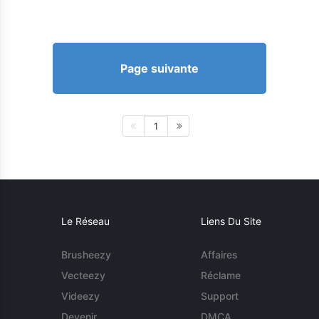
Page suivante
1
Le Réseau
Liens Du Site
Brusheezy
Affaires
Vecteezy
Réclame
Videezy
Support
Devenir
DMCA