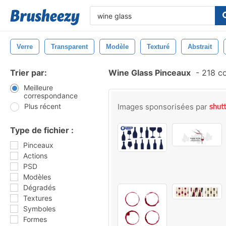
Verre
Transparent
Modèle
Texturé
Abstrait
Trier par:
Wine Glass Pinceaux
-
218 co
Meilleure
correspondance
Plus récent
Images sponsorisées par
Type de fichier :
Pinceaux
Actions
PSD
Modèles
Dégradés
Textures
Symboles
Formes