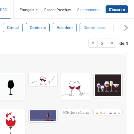
S'inscrire
PSD
Français
Passer Premium
Se connecter
Cristal
Contexte
Accident
Démolissant
Dommag
de 4
2