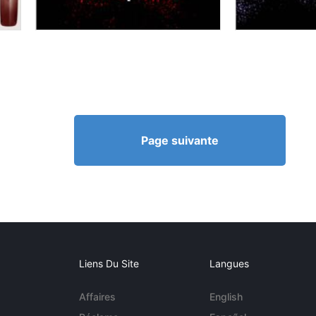
Page suivante
Liens Du Site
Langues
Affaires
English