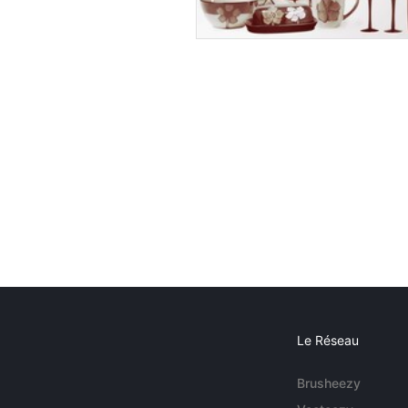
Le Réseau
Brusheezy