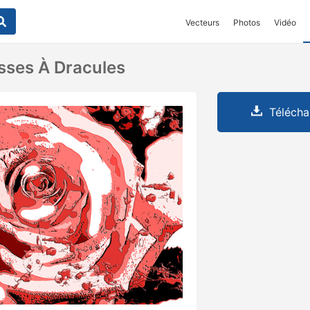
Vecteurs
Photos
Vidéo
sses À Dracules
Télécha