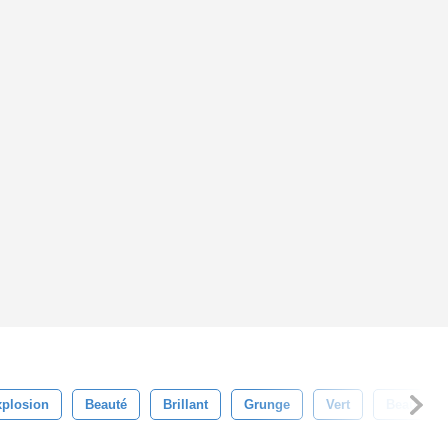
plosion
Beauté
Brillant
Grunge
Vert
Beau