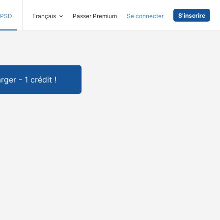
S'inscrire
PSD
Français
Passer Premium
Se connecter
rger - 1 crédit !