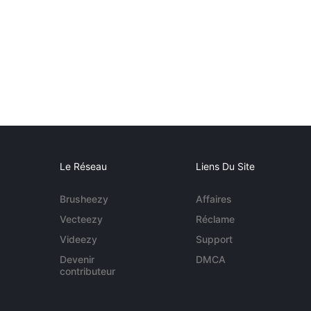
Le Réseau
Liens Du Site
Brusheezy
Affaires
Vecteezy
Réclame
Videezy
Support
Devenir
DMCA
contributeur