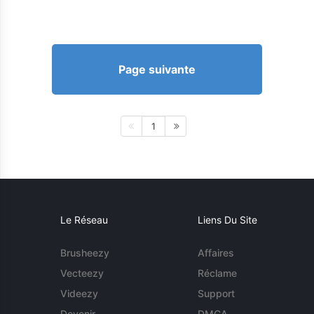
Page suivante
1
Le Réseau
Liens Du Site
Brusheezy
Affaires
Vecteezy
Réclame
Videezy
Support
Devenir
DMCA