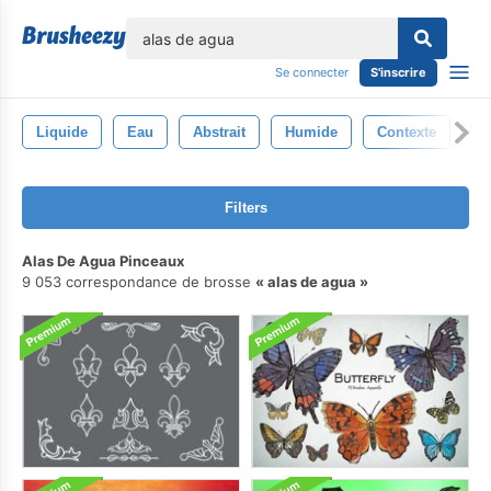
lose
Se connecter
S'inscrire
Liquide
Eau
Abstrait
Humide
Contexte
Bl
Filters
Alas De Agua Pinceaux
9 053 correspondance de brosse
alas de agua