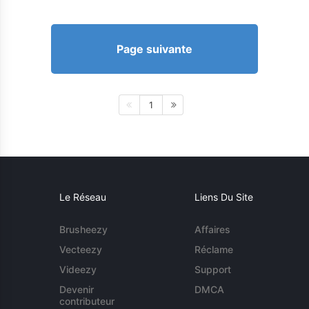
Page suivante
1
Le Réseau
Liens Du Site
Brusheezy
Affaires
Vecteezy
Réclame
Videezy
Support
Devenir
DMCA
contributeur