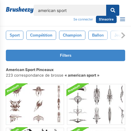
lose
Se connecter
S'inscrire
Sport
Compétition
Champion
Ballon
Jeu
Filters
American Sport Pinceaux
223 correspondance de brosse
american sport