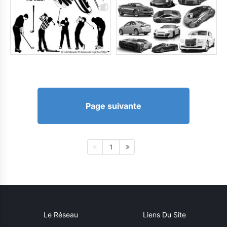
Page suivante
1
Le Réseau
Liens Du Site