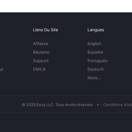
Liens Du Site
Langues
Affaires
English
Réclame
Español
Support
Português
ur
DMCA
Deutsch
More...
•
© 2026 Eezy LLC. Tous droits réservés
Conditions d'uti