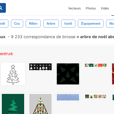
Vecteurs
Photos
Vidéo
Noël
Cru
Rétro
Arbre
Isolé
Équipement
No
aux
-
9 233 correspondance de brosse
arbre de noël abs