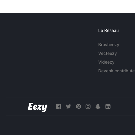
Le Réseau
Brusheezy
Vecteezy
Videezy
Devenir contribute