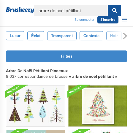
lose
Se connecter
S'inscrire
Lueur
Éclat
Transparent
Contexte
Noir
Ab
Filters
Arbre De Noël Pétillant Pinceaux
9 037 correspondance de brosse
arbre de noël pétillant