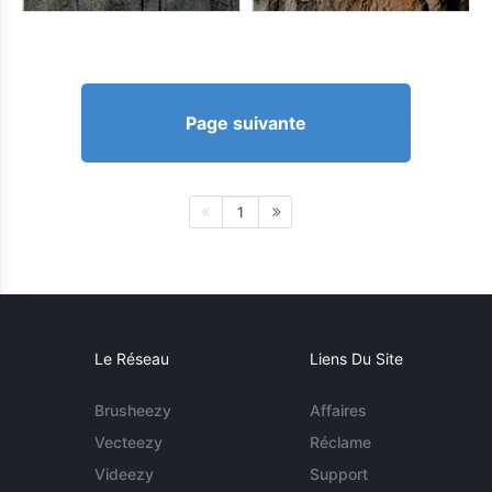
Page suivante
1
Le Réseau
Liens Du Site
Brusheezy
Affaires
Vecteezy
Réclame
Videezy
Support