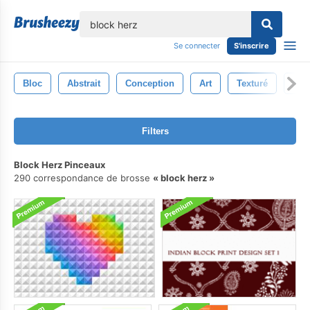
lose
Se connecter
S'inscrire
Bloc
Abstrait
Conception
Art
Texturé
Sym
Filters
Block Herz Pinceaux
290 correspondance de brosse
block herz