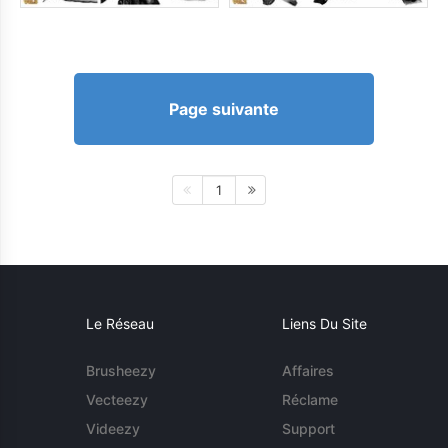
Page suivante
1
Le Réseau
Liens Du Site
Brusheezy
Affaires
Vecteezy
Réclame
Videezy
Support