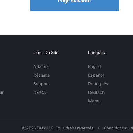
Page suivante
Liens Du Site
Langues
Affaires
English
Réclame
Español
Support
Português
ur
DMCA
Deutsch
More...
•
© 2026 Eezy LLC. Tous droits réservés
Conditions d'uti