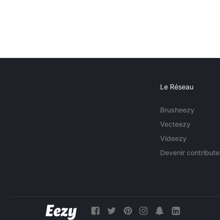
Le Réseau
Brusheezy
Vecteezy
Videezy
Devenir contribute