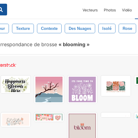
Vecteurs
Photos
Vidéo
eur
Texture
Contexte
Des Nuages
Isolé
Rose
orrespondance de brosse
blooming