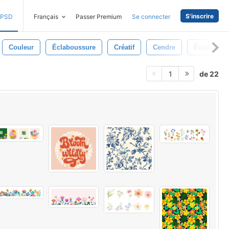
S'inscrire
PSD
Français
Passer Premium
Se connecter
Couleur
Éclaboussure
Créatif
Cendre
Éclater
de 22
1