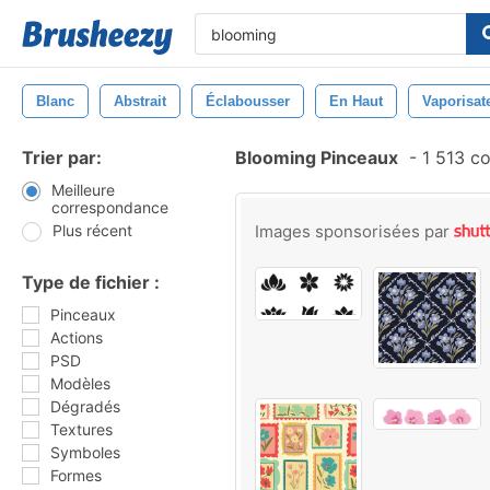
Blanc
Abstrait
Éclabousser
En Haut
Vaporisat
Trier par:
Blooming Pinceaux
-
1 513 c
Meilleure
correspondance
Plus récent
Images sponsorisées par
Type de fichier :
Pinceaux
Actions
PSD
Modèles
Dégradés
Textures
Symboles
Formes