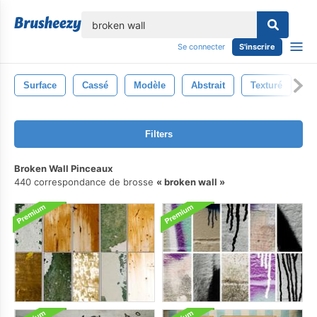
lose
Se connecter
S'inscrire
Surface
Cassé
Modèle
Abstrait
Texturé
C
Filters
Broken Wall Pinceaux
440 correspondance de brosse
broken wall