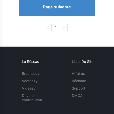
Page suivante
1
Le Réseau
Liens Du Site
Brusheezy
Affaires
Vecteezy
Réclame
Videezy
Support
Devenir
DMCA
contributeur