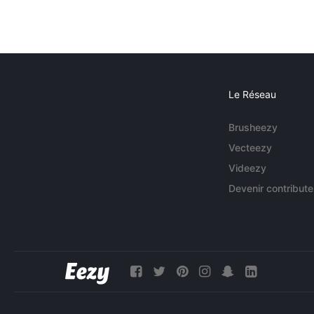
Le Réseau
Brusheezy
Vecteezy
Videezy
Devenir contribute