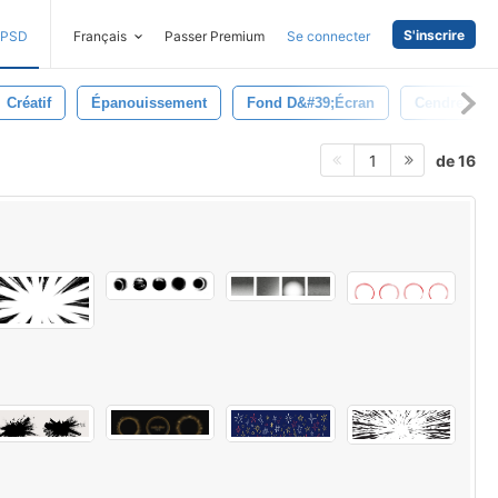
S'inscrire
PSD
Français
Passer Premium
Se connecter
Créatif
Épanouissement
Fond D&#39;écran
Cendre
de 16
1