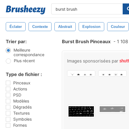
Éclater
Contexte
Abstrait
Explosion
Couleur
Trier par:
Burst Brush Pinceaux
-
1 108
Meilleure
correspondance
Plus récent
Images sponsorisées par
Type de fichier :
Pinceaux
Actions
PSD
Modèles
Dégradés
Textures
Symboles
Formes