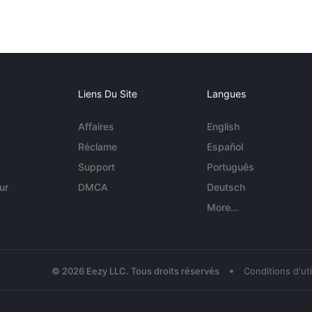
Liens Du Site
Langues
Affaires
English
Réclame
Español
Support
Português
ur
DMCA
Deutsch
More...
•
© 2026 Eezy LLC. Tous droits réservés
Conditions d'uti