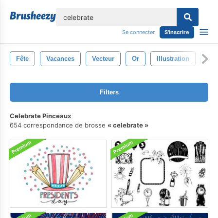
lose
Se connecter
S'inscrire
Fête
Vacances
Vecteur
Or
Illustration
Jou
Filters
Celebrate Pinceaux
654 correspondance de brosse
celebrate