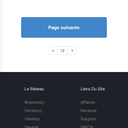
Page suivante
12
Le Réseau
Liens Du Site
Brusheezy
Affaires
Vecteezy
Réclame
Videezy
Support
Devenir
DMCA