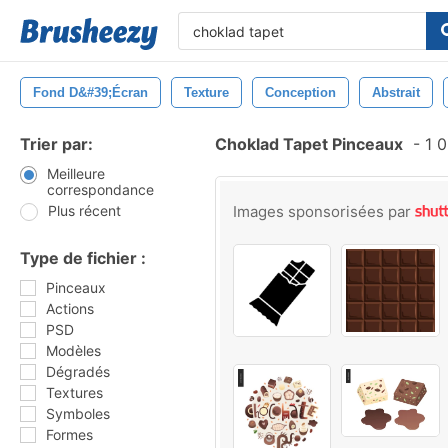
Fond D&#39;écran
Texture
Conception
Abstrait
Trier par:
Choklad Tapet Pinceaux
-
1 0
Meilleure
correspondance
Plus récent
Images sponsorisées par
Type de fichier :
Pinceaux
Actions
PSD
Modèles
Dégradés
Textures
Symboles
Formes