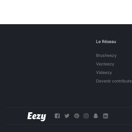
Le Réseau
Brusheezy
Vecteezy
Videezy
Devenir contribute