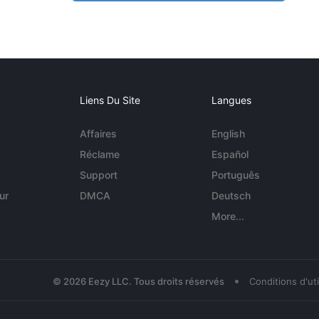
Liens Du Site
Langues
Affaires
English
Réclame
Español
Support
Português
ur
DMCA
Deutsch
More...
•
© 2026 Eezy LLC. Tous droits réservés
Conditions d'uti