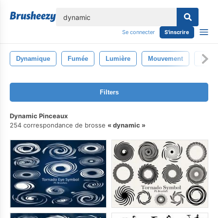
lose
Se connecter
S'inscrire
Dynamique
Fumée
Lumière
Mouvement
Isolé
Filters
Dynamic Pinceaux
254 correspondance de brosse
dynamic