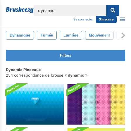
lose
Se connecter
S'inscrire
Dynamique
Fumée
Lumière
Mouvement
Isolé
Filters
Dynamic Pinceaux
254 correspondance de brosse
dynamic