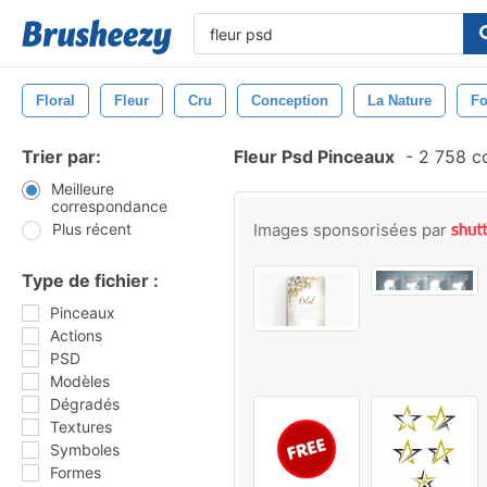
Floral
Fleur
Cru
Conception
La Nature
Fo
Trier par:
Fleur Psd Pinceaux
-
2 758 c
Meilleure
correspondance
Plus récent
Images sponsorisées par
Type de fichier :
Pinceaux
Actions
PSD
Modèles
Dégradés
Textures
Symboles
Formes