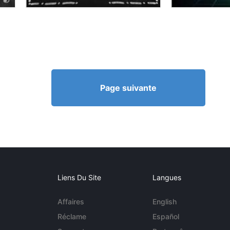
Page suivante
Liens Du Site
Langues
Affaires
English
Réclame
Español