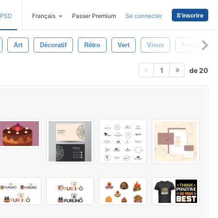
S'inscrire
PSD
Français
Passer Premium
Se connecter
Art
Décoratif
Rétro
Vert
Vieux
Fleurs
de 20
1