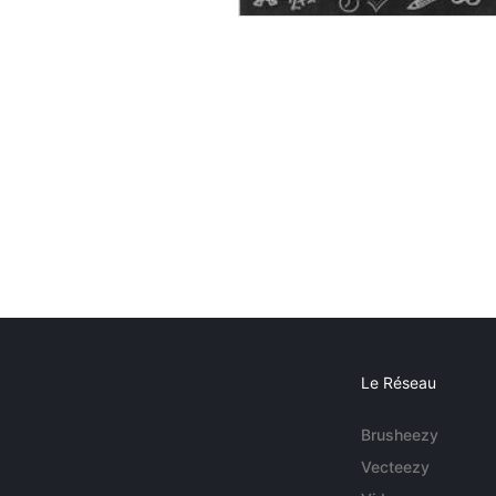
Le Réseau
Brusheezy
Vecteezy