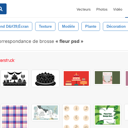
Vecteurs
Photos
Vidéo
nd D&#39;écran
Texture
Modèle
Plante
Décoration
orrespondance de brosse
fleur psd