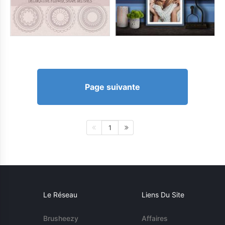
Page suivante
1
Le Réseau
Liens Du Site
Brusheezy
Affaires