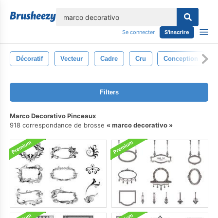
lose
Se connecter
S'inscrire
Décoratif
Vecteur
Cadre
Cru
Conception
Filters
Marco Decorativo Pinceaux
918 correspondance de brosse
marco decorativo