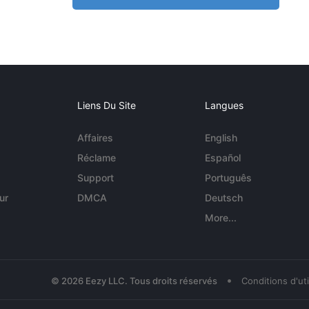
Liens Du Site
Langues
Affaires
English
Réclame
Español
Support
Português
ur
DMCA
Deutsch
More...
•
© 2026 Eezy LLC. Tous droits réservés
Conditions d'uti