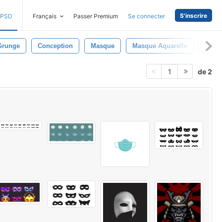
S'inscrire
PSD
Français
Passer Premium
Se connecter
Grunge
Conception
Masque
Masque Aquarelle
Rétro
de 2
1