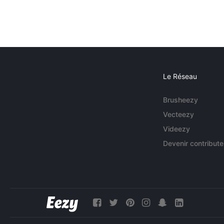
Le Réseau
Brusheezy
Vecteezy
Videezy
Devenir contribute