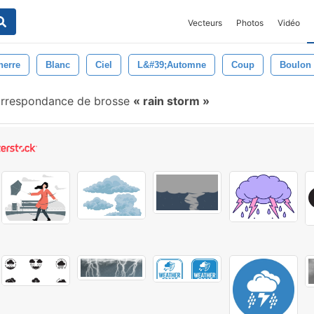
Vecteurs
Photos
Vidéo
nerre
Blanc
Ciel
L&#39;automne
Coup
Boulon
rrespondance de brosse
rain storm