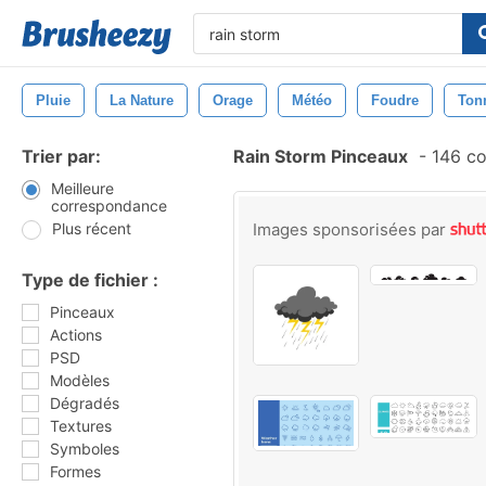
Pluie
La Nature
Orage
Météo
Foudre
Ton
Trier par:
Rain Storm Pinceaux
-
146 co
Meilleure
correspondance
Plus récent
Images sponsorisées par
Type de fichier :
Pinceaux
Actions
PSD
Modèles
Dégradés
Textures
Symboles
Formes