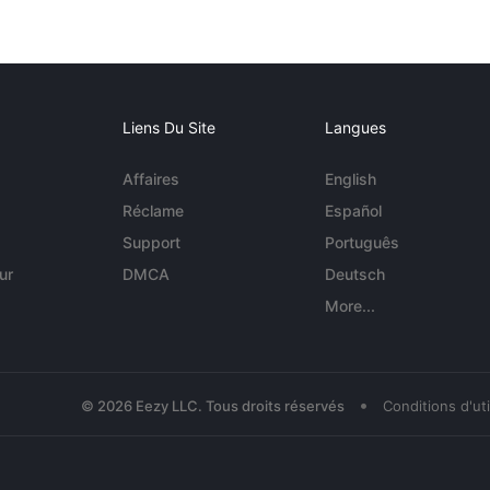
Liens Du Site
Langues
Affaires
English
Réclame
Español
Support
Português
ur
DMCA
Deutsch
More...
•
© 2026 Eezy LLC. Tous droits réservés
Conditions d'uti