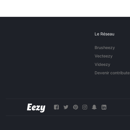
Le Réseau
Brusheezy
Vecteezy
Videezy
Devenir contribute