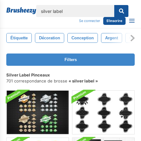
lose
Se connecter
S'inscrire
Étiquette
Décoration
Conception
Argent
Or
Filters
Silver Label Pinceaux
701 correspondance de brosse
silver label