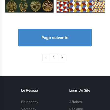
Page suivante
1
Le Réseau
Liens Du Site
Brusheezy
Affaires
Vecteezy
Réclame