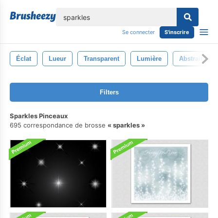
lose
Se connecter
S'inscrire
Éclat
Lueur
Transparent
Lumière
Abstrait
Filters
Sparkles Pinceaux
695 correspondance de brosse
sparkles