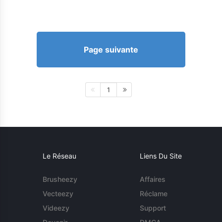
Page suivante
1
Le Réseau
Liens Du Site
Brusheezy
Affaires
Vecteezy
Réclame
Videezy
Support