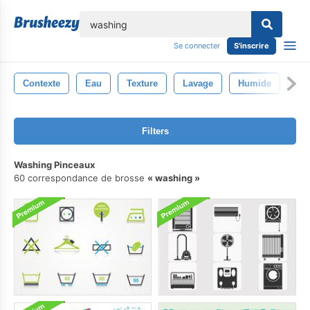
lose
Se connecter
S'inscrire
Contexte
Eau
Texture
Lavage
Humide
Éc
Filters
Washing Pinceaux
60 correspondance de brosse
washing