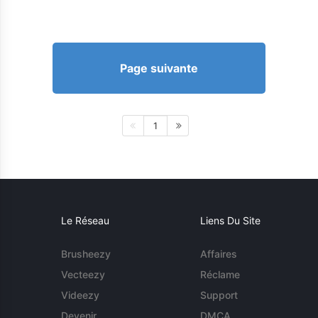
Page suivante
1
Le Réseau
Liens Du Site
Brusheezy
Affaires
Vecteezy
Réclame
Videezy
Support
Devenir
DMCA