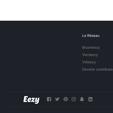
Le Réseau
Brusheezy
Vecteezy
Videezy
Devenir contribute