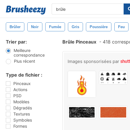
Brûler
Noir
Fumée
Gris
Poussière
Feu
Trier par:
Brûle Pinceaux
-
418 corresp
Meilleure
correspondance
Plus récent
Images sponsorisées par
Type de fichier :
Pinceaux
Actions
PSD
Modèles
Dégradés
Textures
Symboles
Formes