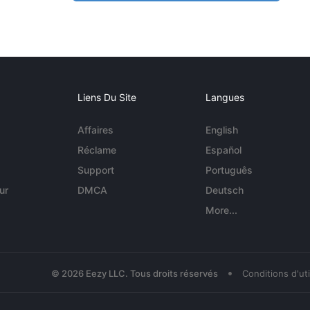
Liens Du Site
Langues
Affaires
English
Réclame
Español
Support
Português
ur
DMCA
Deutsch
More...
•
© 2026 Eezy LLC. Tous droits réservés
Conditions d'uti