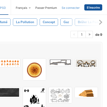
S'inscrire
PSD
Français
Passer Premium
Se connecter
fumé
La Pollution
Concept
Gaz
Brûler La Peau
de 9
1